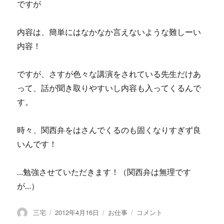
ですが
内容は、簡単にはなかなか言えないような難しーい
内容！
ですが、さすが色々な講演をされている先生だけあ
って、話が聞き取りやすいし内容も入ってくるんで
す。
時々、関西弁をはさんでくるのも固くなりすぎず良
いんです！
…勉強させていただきます！（関西弁は無理です
が…）
投
三宅
投
2012年4月16日
カ
お仕事
3
コメント
稿
稿
テ
月