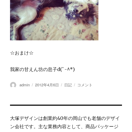
☆おまけ☆
我家の甘えん坊の息子d(ﾟ-^*)
投
admin
投
2012年4月6日
カ
日記
桜
コメント
稿
稿
テ
日
者
日:
ゴ
和
リ
=*
ー
＾-
＾
大塚デザインは創業約40年の岡山でも老舗のデザイ
*=
ン会社です。主な業務内容として、商品パッケージ
に