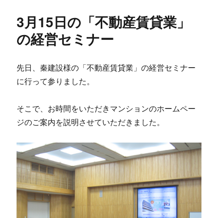
リ
イ
ー
ン
3月15日の「不動産賃貸業」
に
あ
の経営セミナー
た
た
か
先日、秦建設様の「不動産賃貸業」の経営セミナー
み
に行って参りました。
を
に
そこで、お時間をいただきマンションのホームペー
ジのご案内を説明させていただきました。