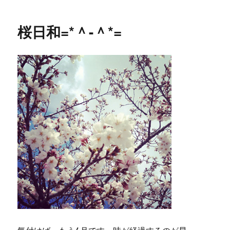
者
日:
ゴ
15
リ
日
桜日和=*＾-＾*=
ー
の
「不
動
産
賃
貸
業」
の
経
営
セ
ミ
ナ
ー
に