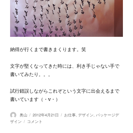
納得が行くまで書きまくります。笑
文字が堅くなってきた時には、利き手じゃない手で
書いてみたり。。。
試行錯誤しながらこれぞという文字に出会えるまで
書いています（・v・）
投
奥山
投
2012年4月21日
カ
お仕事
,
デザイン
,
パッケージデ
稿
稿
テ
ザイン
デ
コメント
者
日:
ゴ
ザ