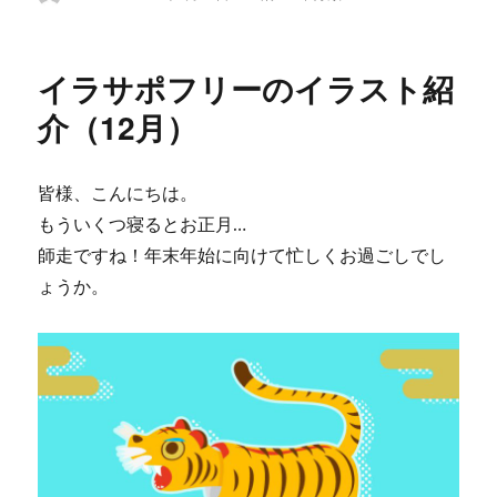
稿
稿
ォ
テ
者
日:
ー
ゴ
マ
リ
イラサポフリーのイラスト紹
ッ
ー
ト
介（12月）
皆様、こんにちは。
もういくつ寝るとお正月…
師走ですね！年末年始に向けて忙しくお過ごしでし
ょうか。