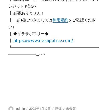
レジット表記の
┃ 必要ありません！
┃ （詳細につきましては
利用規約
をご確認くださ
い）
┃ ◆イラサポフリー◆
┃
https://www.irasapofree.com/
┗━━━━━━━━━━━━━━━━━━━━━━
━━━━━━━…‥・
投
admin
投
2022年1月13日
フ
画像
カ
未分類