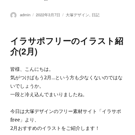
投
admin
投
2022年3月7日
カ
大塚デザイン
,
日記
稿
稿
テ
者
日:
ゴ
リ
イラサポフリーのイラスト紹
ー
介(2月)
皆様、こんにちは。
気がつけばもう2月…という方も少なくないのではな
いでしょうか。
一段と冷え込んでまいりましたね。
今日は大塚デザインのフリー素材サイト「イラサポ
free」より、
2月おすすめのイラストをご紹介します！