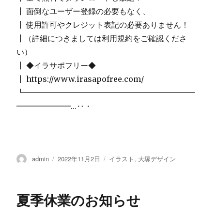
┃ 面倒なユーザー登録の必要もなく、
┃ 使用許可やクレジット表記の必要ありません！
┃（詳細につきましては利用規約をご確認くださ
い）
┃ ◆イラサポフリー◆
┃ https://www.irasapofree.com/
┗━━━━━━━━━━━━━━━━━━━━━━
━━━━━━━…‥・
投
admin
投
2022年11月2日
カ
イラスト
,
大塚デザイン
稿
稿
テ
者
日:
ゴ
リ
夏季休業のお知らせ
ー