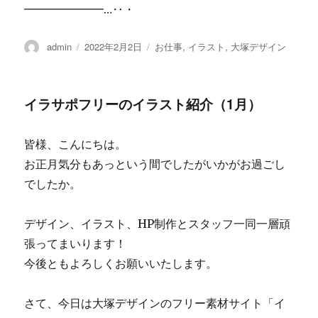
━━━━━━━…‥・
投
admin
投
2022年2月2日
カ
お仕事
,
イラスト
,
大塚デザイン
稿
稿
テ
者
日:
ゴ
リ
イラサポフリーのイラスト紹介（1月）
ー
皆様、こんにちは。
お正月気分もあっという間でしたがいかがお過ごし
でしたか。
デザイン、イラスト、HP制作とスタッフ一同一層頑
張ってまいります！
今後ともよろしくお願いいたします。
さて、今日は大塚デザインのフリー素材サイト「イ