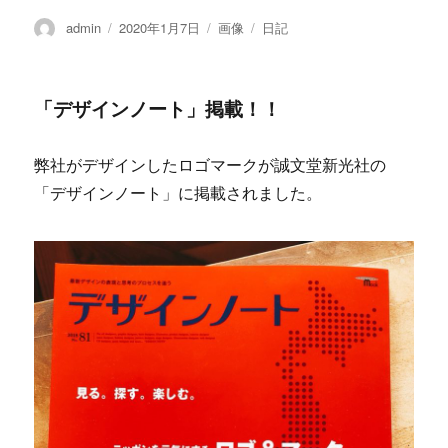
投
admin
投
2020年1月7日
フ
画像
カ
日記
稿
稿
ォ
テ
者
日:
ー
ゴ
マ
リ
「デザインノート」掲載！！
ッ
ー
ト
弊社がデザインしたロゴマークが誠文堂新光社の
「デザインノート」に掲載されました。