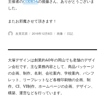
主催者の
CODE54
の後藤さん、ありがとうございま
した。
またお邪魔させて頂きます！
投
友美宮原
投
2016年12月8日
フ
画像
カ
日記
稿
稿
ォ
テ
者
日:
ー
ゴ
マ
リ
ッ
ー
ト
大塚デザインは創業約40年の岡山でも老舗のデザイ
ン会社です。主な業務内容として、商品パッケージ
の企画、制作。名刺、会社案内、学校案内、パンフ
レット、リーフレットなど各種印刷物の企画、制
作。CI、VI制作。ホームページの企画、デザイン、
構築、運営などを行っています。