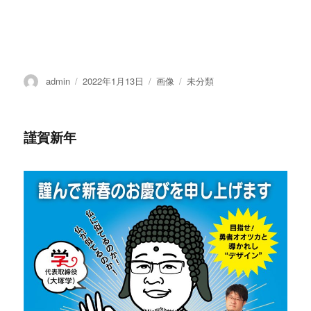
投
admin
投
2022年1月13日
フ
画像
カ
未分類
稿
稿
ォ
テ
者
日:
ー
ゴ
マ
リ
謹賀新年
ッ
ー
ト