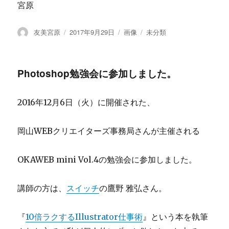
宮原
投
友美宮原
投
2017年9月29日
フ
画像
カ
未分類
稿
稿
ォ
テ
者
日:
ー
ゴ
マ
リ
Photoshop勉強会に参加しました。
ッ
ー
ト
2016年12月6日（火）に開催された、
岡山WEBクリエイターズ事務局さんが主催される
OKAWEB mini Vol.4の勉強会に参加しました。
講師の方は、
スイッチ
の鷹野 雅弘さん。
『
10倍ラクするIllustrator仕事術
』という本を執筆