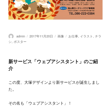
投
admin
投
2017年11月20日
フ
画像
カ
お仕事
,
イラスト
,
チラ
稿
稿
ォ
テ
シ
,
ポスター
者
日:
ー
ゴ
マ
リ
ッ
ー
新サービス「ウェブアシスタント」のご紹
ト
介
この度、大塚デザインより新サービスが誕生しまし
た。
その名も「ウェブアシスタント」！