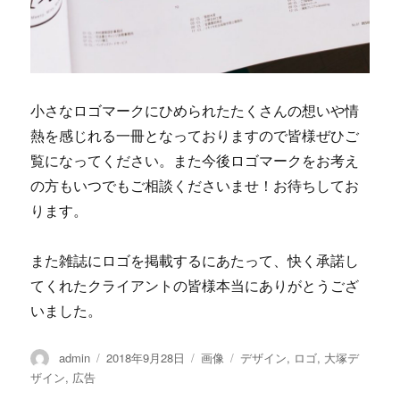
小さなロゴマークにひめられたたくさんの想いや情
熱を感じれる一冊となっておりますので皆様ぜひご
覧になってください。また今後ロゴマークをお考え
の方もいつでもご相談くださいませ！お待ちしてお
ります。
また雑誌にロゴを掲載するにあたって、快く承諾し
てくれたクライアントの皆様本当にありがとうござ
いました。
投
admin
投
2018年9月28日
フ
画像
カ
デザイン
,
ロゴ
,
大塚デ
稿
稿
ォ
テ
ザイン
,
広告
者
日:
ー
ゴ