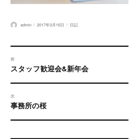
投
admin
投
2017年3月15日
カ
日記
稿
稿
テ
者
日:
ゴ
リ
ー
投
前
稿
スタッフ歓迎会&新年会
過
去
ナ
の
ビ
投
次
稿:
ゲ
事務所の桜
次
の
ー
投
シ
稿: