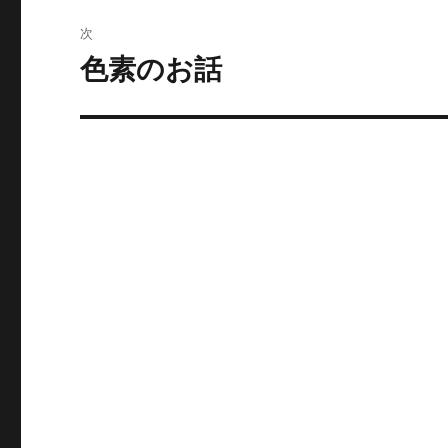
ビ
投
次
稿:
ゲ
色素のお話
次
の
ー
投
シ
稿:
ョ
ン