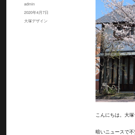
投
admin
稿
投
2020年4月7日
者
稿
カ
大塚デザイン
日:
テ
ゴ
リ
ー
こんにちは。大塚
暗いニュースで不