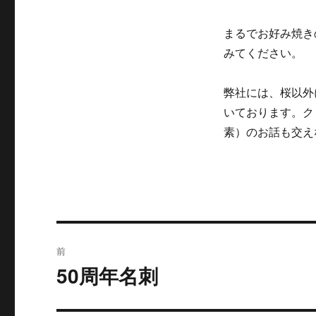
まるでお好み焼き
みてください。
弊社には、桜以外
いております。ク
素）のお話も交え
投
前
稿
50周年名刺
過
去
ナ
の