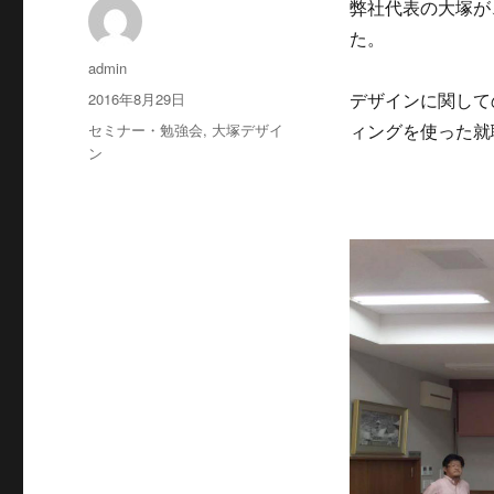
弊社代表の大塚が
た。
投
admin
稿
投
2016年8月29日
デザインに関して
者
稿
カ
セミナー・勉強会
,
大塚デザイ
ィングを使った就
日:
テ
ン
ゴ
リ
ー