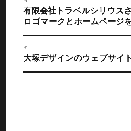
稿
有限会社トラベルシリウス
過
去
ナ
ロゴマークとホームページ
の
ビ
投
稿:
ゲ
次
ー
大塚デザインのウェブサイ
次
の
シ
投
ョ
稿:
ン